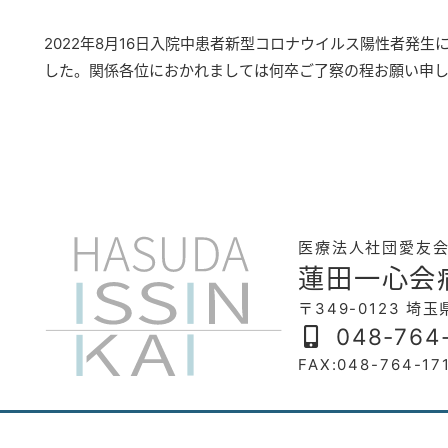
2022年8月16日入院中患者新型コロナウイルス陽性者発
した。関係各位におかれましては何卒ご了察の程お願い申
医療法人社団愛友
蓮田一心会
〒349-0123 埼
048-764
FAX:048-764-17