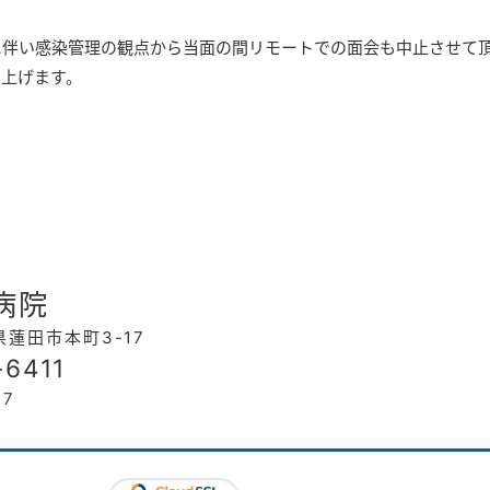
生に伴い感染管理の観点から当面の間リモートでの面会も中止させて
し上げます。
会
病院
玉県蓮田市本町3-17
-6411
17