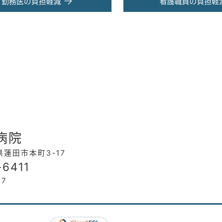
勤務医の負担軽減
看護職員の負担軽
会
病院
玉県蓮田市本町3-17
-6411
17